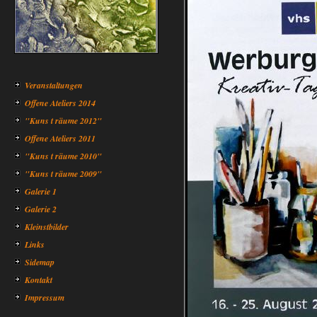
Veranstaltungen
Offene Ateliers 2014
"Kuns t räume 2012"
Offene Ateliers 2011
"Kuns t räume 2010"
"Kuns t räume 2009"
Galerie 1
Galerie 2
Kleinstbilder
Links
Sidemap
Kontakt
Impressum